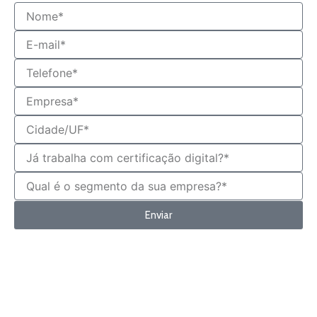
Nome
E-
mail
Telefone
Empresa
Cidade/UF
Já
trabalha
com
Qual
certificação
é
digital?
o
Enviar
*
segmento
da
sua
empresa?
*